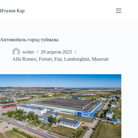
Перейти
к
Италия Кар
сути
Автомобиль город туймазы
writer
29 апреля 2025
Alfa Romeo
,
Ferrari
,
Fiat
,
Lamborghini
,
Maserati